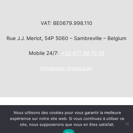
VAT: BE0679.998.110
Rue J.J. Merlot, 54P 5060 – Sambreville – Belgium
Mobile 24/7:
+32 477 88 70 56
info@octo-diving.com
Nous utilisons des cookies pour vous garantir la meilleure
expérience sur notre site web. Si vous continuez à utiliser ce
© 2026 Octo Diving
• Gebouwd met
GeneratePress
site, nous supposerons que vous en êtes satisfait.