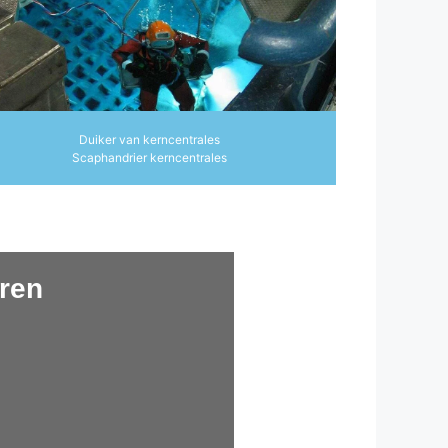
Duiker van kerncentrales
Scaphandrier kerncentrales
ren