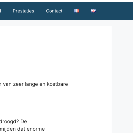
d
Prestaties
Contact
n van zeer lange en kostbare
gedroogd? De
ermijden dat enorme