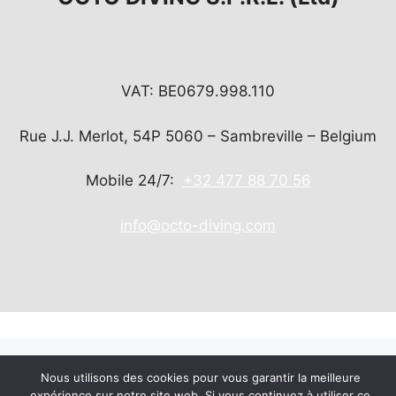
VAT: BE0679.998.110
Rue J.J. Merlot, 54P 5060 – Sambreville – Belgium
Mobile 24/7:
+32 477 88 70 56
info@octo-diving.com
Nous utilisons des cookies pour vous garantir la meilleure
© 2026 OCTO – Underwater Experts
• Construit avec
expérience sur notre site web. Si vous continuez à utiliser ce